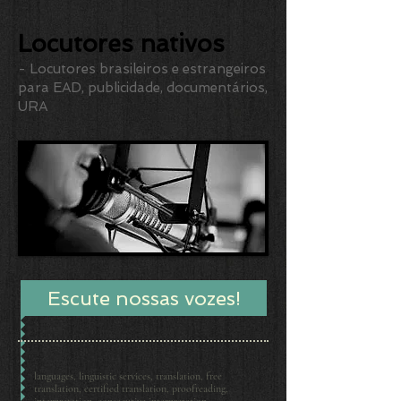
Locutores nativos
- Locutores brasileiros e estrangeiros
para EAD
, publicidade, documentários,
URA
Escute nossas vozes!
languages, linguistic services, translation, free
translation, certified translation, proofreading,