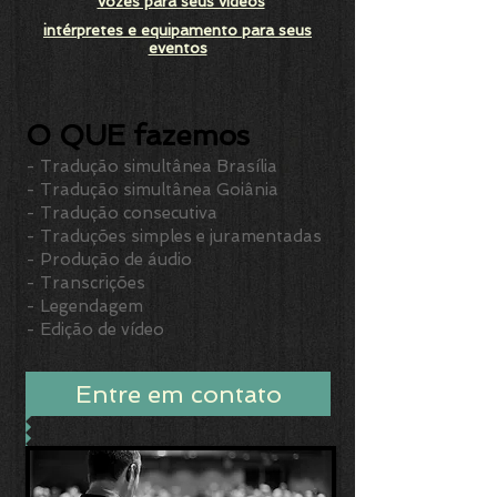
vozes para seus vídeos
intérpretes e equipamento para
seus
eventos
O QUE fazemos
- Tradução simultânea
Brasília
- Tradução simultânea Goiânia
- Tradução consecutiva
- Traduções simples e juramentadas
- Produção de áudio
- Transcrições
- Legendagem
- Edição de vídeo
Entre em contato