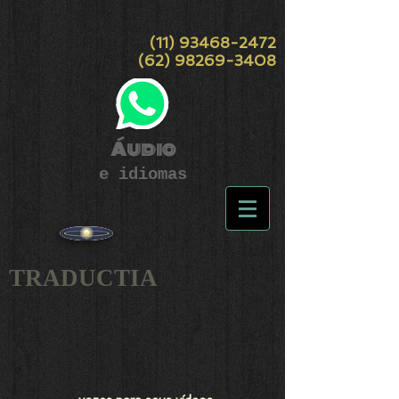
(11) 93468-2472
(62) 98269-3408
Áudio
e idiomas
TRADUCTIA